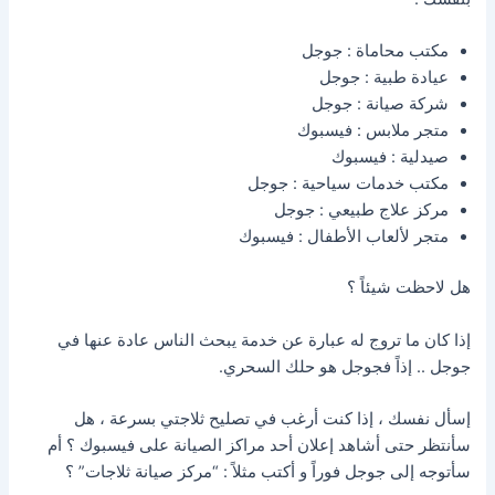
مكتب محاماة : جوجل
عيادة طبية : جوجل
شركة صيانة : جوجل
متجر ملابس : فيسبوك
صيدلية : فيسبوك
مكتب خدمات سياحية : جوجل
مركز علاج طبيعي : جوجل
متجر لألعاب الأطفال : فيسبوك
هل لاحظت شيئاً ؟
إذا كان ما تروج له عبارة عن خدمة يبحث الناس عادة عنها في
جوجل .. إذاً فجوجل هو حلك السحري.
إسأل نفسك ، إذا كنت أرغب في تصليح ثلاجتي بسرعة ، هل
سأنتظر حتى أشاهد إعلان أحد مراكز الصيانة على فيسبوك ؟ أم
سأتوجه إلى جوجل فوراً و أكتب مثلاً : “مركز صيانة ثلاجات” ؟