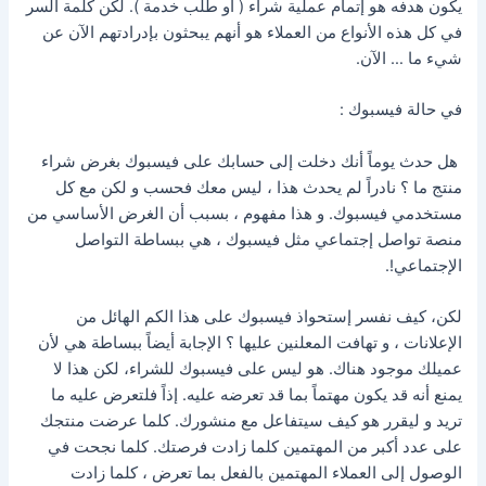
يكون هدفه هو إتمام عملية شراء ( أو طلب خدمة ). لكن كلمة السر
في كل هذه الأنواع من العملاء هو أنهم يبحثون بإدرادتهم الآن عن
شيء ما … الآن.
في حالة فيسبوك :
هل حدث يوماً أنك دخلت إلى حسابك على فيسبوك بغرض شراء
منتج ما ؟ نادراً لم يحدث هذا ، ليس معك فحسب و لكن مع كل
مستخدمي فيسبوك. و هذا مفهوم ، بسبب أن الغرض الأساسي من
منصة تواصل إجتماعي مثل فيسبوك ، هي ببساطة التواصل
الإجتماعي!.
لكن، كيف نفسر إستحواذ فيسبوك على هذا الكم الهائل من
الإعلانات ، و تهافت المعلنين عليها ؟ الإجابة أيضاً ببساطة هي لأن
عميلك موجود هناك. هو ليس على فيسبوك للشراء، لكن هذا لا
يمنع أنه قد يكون مهتماً بما قد تعرضه عليه. إذاً فلتعرض عليه ما
تريد و ليقرر هو كيف سيتفاعل مع منشورك. كلما عرضت منتجك
على عدد أكبر من المهتمين كلما زادت فرصتك. كلما نجحت في
الوصول إلى العملاء المهتمين بالفعل بما تعرض ، كلما زادت