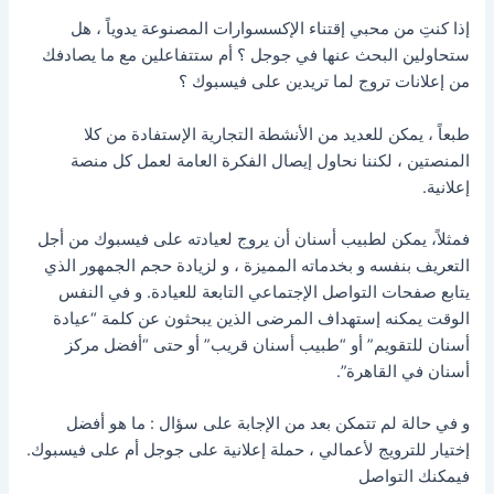
إذا كنتِ من محبي إقتناء الإكسسوارات المصنوعة يدوياً ، هل
ستحاولين البحث عنها في جوجل ؟ أم ستتفاعلين مع ما يصادفك
من إعلانات تروج لما تريدين على فيسبوك ؟
طبعاً ، يمكن للعديد من الأنشطة التجارية الإستفادة من كلا
المنصتين ، لكننا نحاول إيصال الفكرة العامة لعمل كل منصة
إعلانية.
فمثلاً، يمكن لطبيب أسنان أن يروج لعيادته على فيسبوك من أجل
التعريف بنفسه و بخدماته المميزة ، و لزيادة حجم الجمهور الذي
يتابع صفحات التواصل الإجتماعي التابعة للعيادة. و في النفس
الوقت يمكنه إستهداف المرضى الذين يبحثون عن كلمة “عيادة
أسنان للتقويم” أو “طبيب أسنان قريب” أو حتى “أفضل مركز
أسنان في القاهرة”.
و في حالة لم تتمكن بعد من الإجابة على سؤال : ما هو أفضل
إختيار للترويج لأعمالي ، حملة إعلانية على جوجل أم على فيسبوك.
فيمكنك التواصل